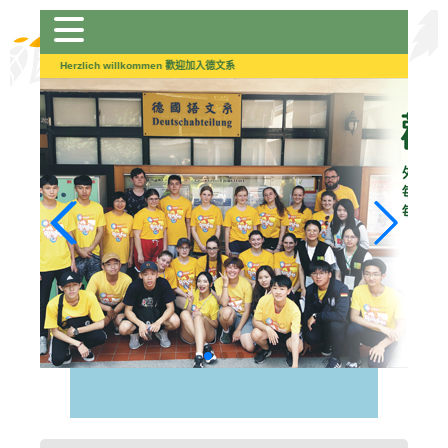
跳
到
主
Herzlich willkommen 歡迎加入德文系
要
內
容
區
塊