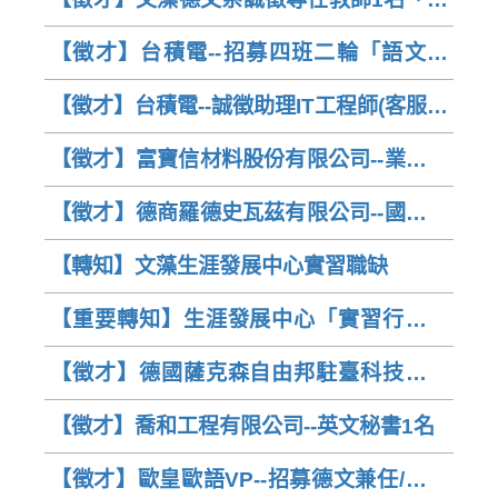
任教師2名
【徵才】台積電--招募四班二輪「語文專
才」正職技術員
【徵才】台積電--誠徵助理IT工程師(客服中
心)
【徵才】富寶信材料股份有限公司--業務助
理（內勤／船務）
【徵才】德商羅德史瓦茲有限公司--國內外
勤業務
【轉知】文藻生涯發展中心實習職缺
【重要轉知】生涯發展中心「實習行前說
明會」｜114-2學期有意申請實習的德文系
【徵才】德國薩克森自由邦駐臺科技辦事
同學請務必擇一場參加
處--誠徵行政專案經理
【徵才】喬和工程有限公司--英文秘書1名
【徵才】歐皇歐語VP--招募德文兼任/全職