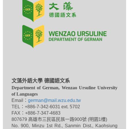
文藻外語大學 德國語文系
Department of German, Wenzao Ursuline University
of Languages
Email：
german@mail.wzu.edu.tw
TEL：+886-7-342-6031 ext. 5702
FAX：+886-7-347-4683
807679 高雄市三民區民族一路900號 (明園1樓)
No. 900, Minzu 1st Rd., Sanmin Dist., Kaohsiung