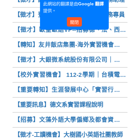
17日中午12:00前)
此網站的翻譯是由
Google 翻譯
提供。
【徵才】登泰國際物流有限公司--業務專員
關閉
【徵才】歐皇歐語VP--招募德、法、西、
日、韓兼任教師
【轉知】友井飯店集團-海外實習機會說明
會
【徵才】大銀微系統股份有限公司｜招募
國外業務人員(歐洲市場-德文/西文)
【校外實習機會】 112-2學期｜台積電實
習職缺 (報名至:112年12月6日前)
【重要轉知】生涯發展中心「實習行前說
明會」--有意申請實習的德文系同學請務必
【重要訊息】德文系實習課程說明
擇一場參加
【招募】文藻外語大學偏鄉及都會資源困
境區學童數位學伴
【徵才-工讀機會】大樹國小英語社團教師