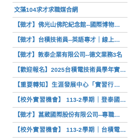
教師
文藻104求才求職媒合網
【徵才】佛光山佛陀紀念館--國際博物館文
化教育工作者
【徵才】台積技術員--英語專才｜線上徵才
說明會
【徵才】敦泰企業有限公司--德文業務3名
【歡迎報名】2025台積電技術員學年實習
（含4/18說明會資訊）
【重要轉知】生涯發展中心「實習行前說
明會」｜114-1學期有意申請實習的德文系
【校外實習機會】 113-2學期｜登泰國際
同學請務必擇一場參加
物流有限公司 (報名至:113年12月20日中
【徵才】菖葳國際股份有限公司--專職德語
午12:00前)
專業人員
【校外實習機會】 113-2學期｜台積電實
習職缺 (報名至:113年10月9日前)