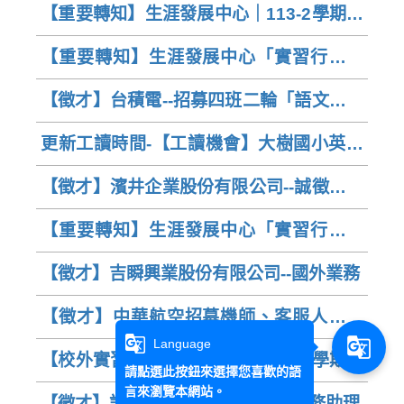
【重要轉知】生涯發展中心｜113-2學期實
習職缺資訊
【重要轉知】生涯發展中心「實習行前說
明會」｜有意申請實習的德文系同學請務
【徵才】台積電--招募四班二輪「語文」專
必擇一場參加
才正職技術員
更新工讀時間-【工讀機會】大樹國小英語
社團教師（113學年度）
【徵才】濱井企業股份有限公司--誠徵國貿
人員、國貿助理
【重要轉知】生涯發展中心「實習行前說
明會」--有意申請實習的德文系同學請務必
【徵才】吉瞬興業股份有限公司--國外業務
擇一場參加
【徵才】中華航空招募機師、客服人員、
財會人員、資訊工程師及修護員
g_translate
g_translate
Language
【校外實習機會】 113學年、113-1學期｜
請點選此按鈕來選擇您喜歡的語
登泰國際物流有限公司 (報名至:113年5月
言來瀏覽本網站。
【徵才】詮特科技股份有限公司--業務助理