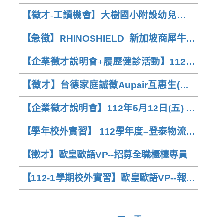
【徵才-工讀機會】大樹國小附設幼兒園課
後社團教師
【急徵】RHINOSHIELD_新加坡商犀牛盾
科技股份有限公司 German Customer
【企業徵才說明會+履歷健診活動】112年
Care
6月7日(三) Hour Loop 飛輪電商有限公司
【徵才】台德家庭誠徵Aupair互惠生(Oct
2023- Sep 2024)
【企業徵才說明會】112年5月12日(五) 登
泰國際物流有限公司
【學年校外實習】 112學年度–登泰物流及
萬泰物流股份有限公司 (延長報名至:112年
【徵才】歐皇歐語VP--招募全職櫃檯專員
6月16日前)
【112-1學期校外實習】歐皇歐語VP--報名
截止：112年4月28日(星期五)前