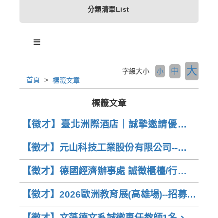
分類清單List
大
中
字級大小
小
首頁
標籤文章
標籤文章
【徵才】臺北洲際酒店｜誠摯邀請優秀人
才加入
【徵才】元山科技工業股份有限公司--專案
工程師1名
【徵才】德國經濟辦事處 誠徵櫃檯/行政助
理
【徵才】2026歐洲教育展(高雄場)--招募翻
譯工讀生
【徵才】文藻德文系誠徵專任教師1名、兼