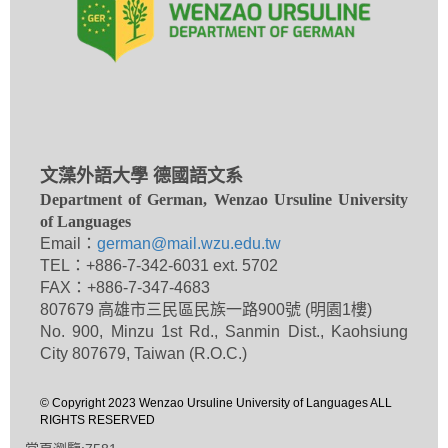
文藻外語大學 德國語文系
Department of German, Wenzao Ursuline University
of Languages
Email：
german@mail.wzu.edu.tw
TEL：+886-7-342-6031 ext. 5702
FAX：+886-7-347-4683
807679 高雄市三民區民族一路900號 (明園1樓)
No. 900, Minzu 1st Rd., Sanmin Dist., Kaohsiung
City 807679, Taiwan (R.O.C.)
© Copyright 2023 Wenzao Ursuline University of Languages ALL
RIGHTS RESERVED