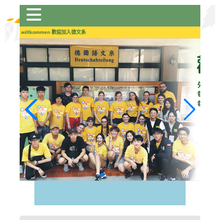
跳
到
主
Herzlich willkommen 歡迎加入德文系
要
內
容
區
塊