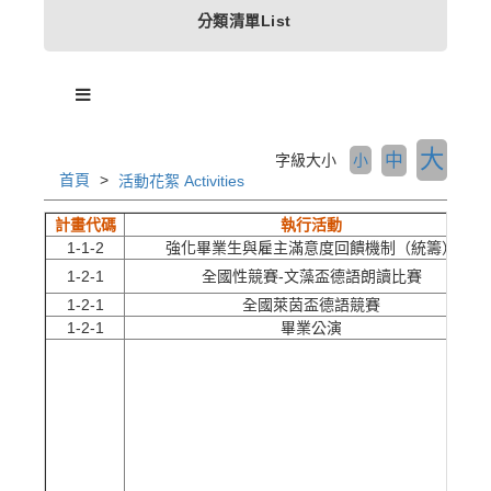
分類清單List
大
中
字級大小
小
首頁
活動花絮 Activities
計畫代碼
執行活動
1-1-2
強化畢業生與雇主滿意度回饋機制（統籌）
1-2-1
全國性競賽-文藻盃德語朗讀比賽
1-2-1
全國萊茵盃德語競賽
1-2-1
畢業公演