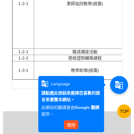
1-2-1
業師協同教學(統籌)
1-2-1
職涯講座活動
1-2-2
德檢證照輔導課程
1-3-1
教學助理(統籌)
g_translate
g_translate
Language
請點選此按鈕來選擇您喜歡的語
言來瀏覽本網站。
此網站的翻譯是由
Google 翻譯
TOP
提供。
關閉