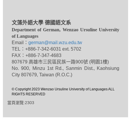
文藻外語大學 德國語文系
Department of German, Wenzao Ursuline University
of Languages
Email：
german@mail.wzu.edu.tw
TEL：+886-7-342-6031 ext. 5702
FAX：+886-7-347-4683
807679 高雄市三民區民族一路900號 (明園1樓)
No. 900, Minzu 1st Rd., Sanmin Dist., Kaohsiung
City 807679, Taiwan (R.O.C.)
© Copyright 2023 Wenzao Ursuline University of Languages ALL
RIGHTS RESERVED
當頁瀏覽:2303