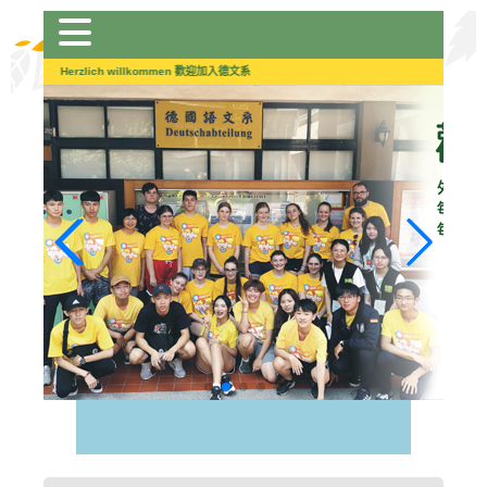
跳
到
主
Herzlich willkommen 歡迎加入德文系
要
內
容
區
塊