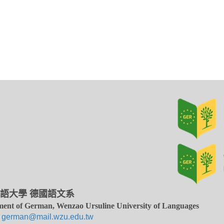
語大學 德國語文系
ent of German, Wenzao Ursuline University of Languages
：
german@mail.wzu.edu.tw