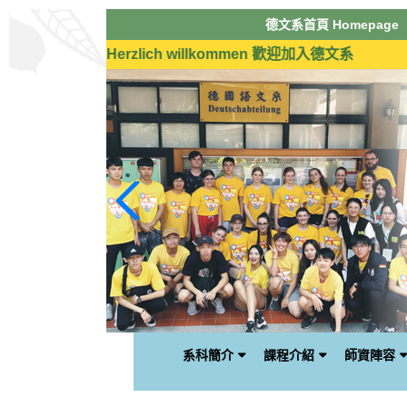
跳
德文系首頁 Homepage
到
主
Herzlich willkommen 歡迎加入德文系
要
內
容
區
塊
系科簡介
課程介紹
師資陣容