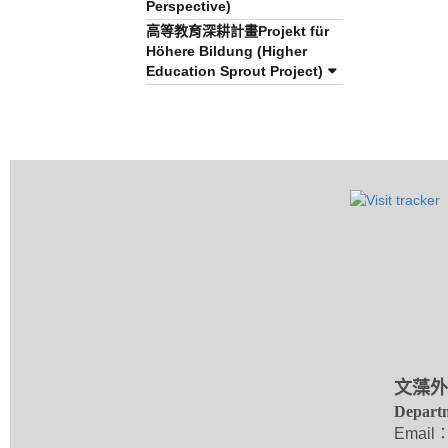
Perspective)
高等教育深耕計畫Projekt für
Höhere Bildung (Higher
Education Sprout Project)
文藻外
Departm
Email