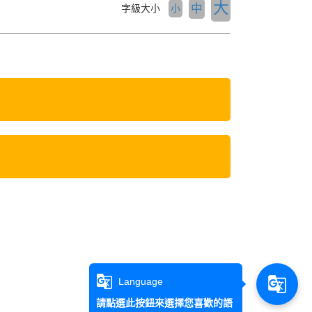
大
中
字級大小
小
g_translate
g_translate
Language
請點選此按鈕來選擇您喜歡的語