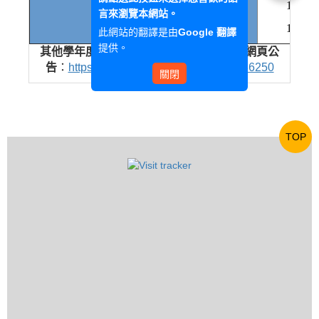
111
言來瀏覽本網站。
110
此網站的翻譯是由
Google 翻譯
提供。
其他學年度之科目學分表請見【教務處】網頁公
告
：
https://d002.wzu.edu.tw/category/136250
關閉
TOP