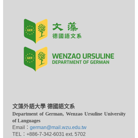
文藻外語大學 德國語文系
Department of German, Wenzao Ursuline University
of Languages
Email：
german@mail.wzu.edu.tw
TEL：+886-7-342-6031 ext. 5702