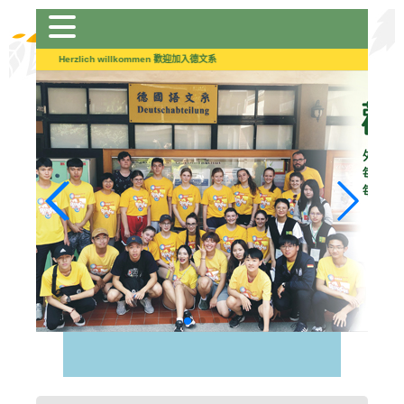
跳
到
主
Herzlich willkommen 歡迎加入德文系
要
內
容
區
塊