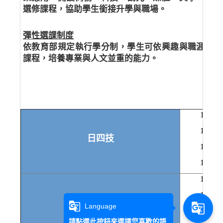
選修課程，協助學生銜接升學與職場。
彈性選課制度
依教育部規定執行學分制，學生可依興趣與職涯需求
課程，培養專業與人文並重的能力。
114
113
日四技
112
111
114
113
g_translate
g_translate
Language
日五專
112
請點選此按鈕來選擇您喜歡的語