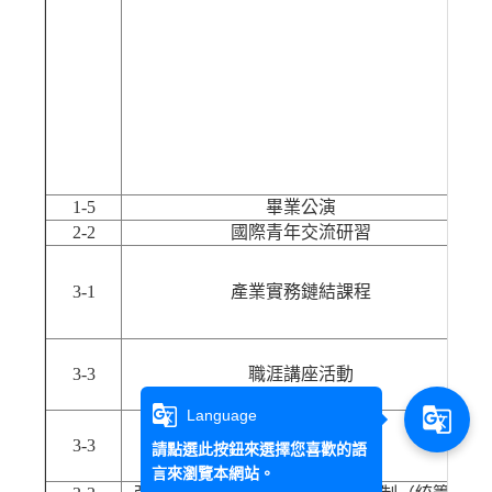
1-5
畢業公演
2-2
國際青年交流研習
3-1
產業實務鏈結課程
3-3
職涯講座活動
g_translate
g_translate
Language
3-3
教學助理（統籌）
請點選此按鈕來選擇您喜歡的語
言來瀏覽本網站。