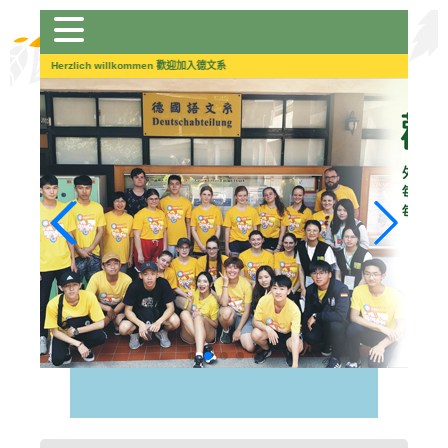
跳
到
主
Herzlich willkommen 歡迎加入德文系
要
內
容
區
塊