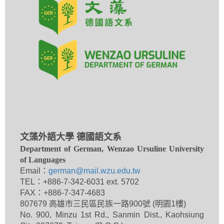
文藻外語大學 德國語文系
Department of German, Wenzao Ursuline University
of Languages
Email：
german@mail.wzu.edu.tw
TEL：+886-7-342-6031 ext. 5702
FAX：+886-7-347-4683
807679 高雄市三民區民族一路900號 (明園1樓)
No. 900, Minzu 1st Rd., Sanmin Dist., Kaohsiung