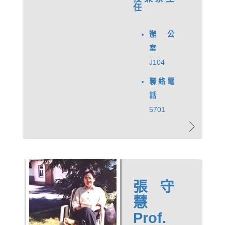
任
辦公
室
J104
聯絡電
話
5701
張守
慧
Prof.