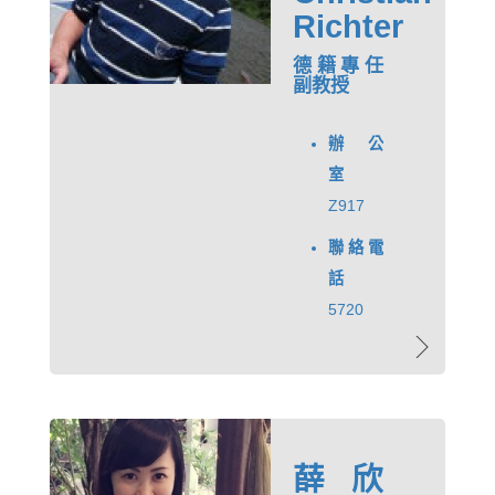
Richter
德籍專任
副教授
辦公
室
Z917
聯絡電
話
5720
薛欣