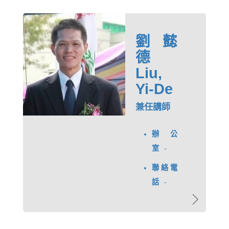
劉懿
德
Liu,
Yi-De
兼任講師
辦公
室
-
聯絡電
話
-