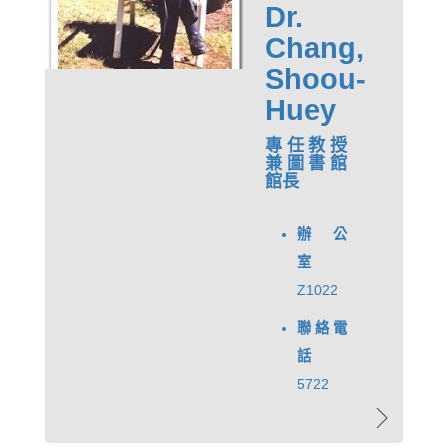
Dr.
Chang,
Shoou-
Huey
專任教授
兼圖書館
館長
辦公
室
Z1022
聯絡電
話
5722