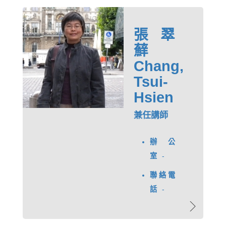
張翠
蘚
Chang,
Tsui-
Hsien
兼任講師
辦公
室
-
聯絡電
話
-