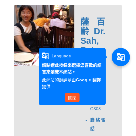
薩百
齡 Dr.
Sah,
Pai-
g_translate
g_translate
Language
Ling
請點選此按鈕來選擇您喜歡的語
專任助理
言來瀏覽本網站。
教授
此網站的翻譯是由
Google 翻譯
提供。
辦公
關閉
室
G308
聯絡電
話