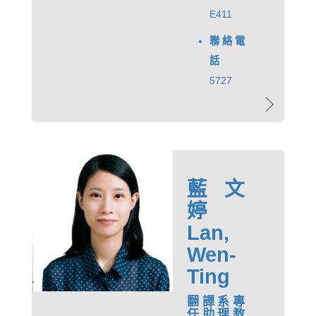
E411
聯絡電
話
5727
藍文
婷
Lan,
Wen-
Ting
翻譯系專
任助理教