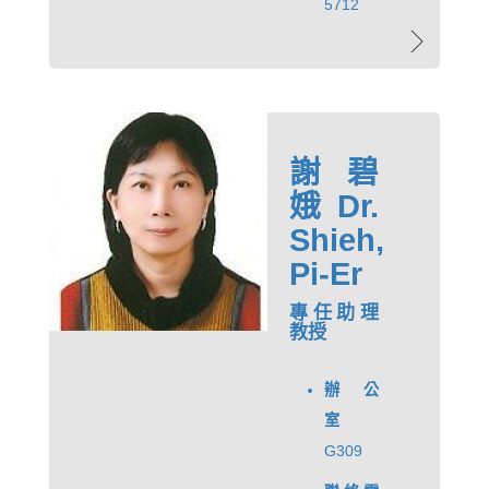
5712
謝碧
娥 Dr.
Shieh,
Pi-Er
專任助理
教授
辦公
室
G309