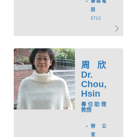
聯絡電
話
5713
周欣
Dr.
Chou,
Hsin
專任助理
教授
辦公
室