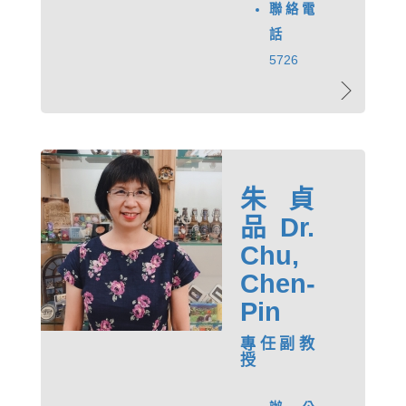
聯絡電
話
5726
朱貞
品 Dr.
Chu,
Chen-
Pin
專任副教
授