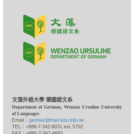
文藻外語大學 德國語文系
Department of German, Wenzao Ursuline University
of Languages
Email：
german@mail.wzu.edu.tw
TEL：+886-7-342-6031 ext. 5702
FAX：+886-7-347-4683