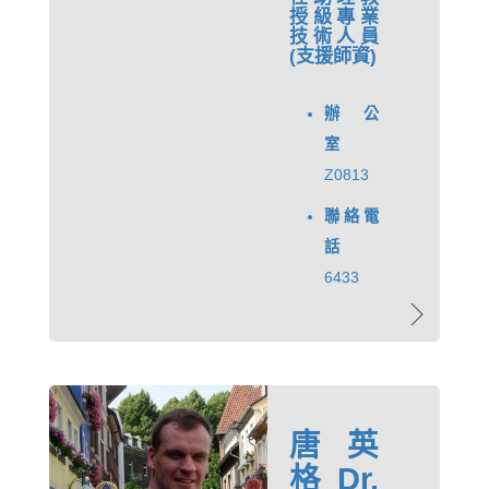
授級專業
技術人員
(支援師資)
辦公
室
Z0813
聯絡電
話
6433
唐英
格 Dr.