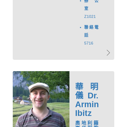
辦公
室
Z1021
聯絡電
話
5716
華明
儀 Dr.
Armin
Ibitz
奧地利籍