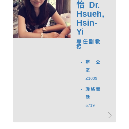
怡 Dr.
Hsueh,
Hsin-
Yi
專任副教
授
辦公
室
Z1009
聯絡電
話
5719