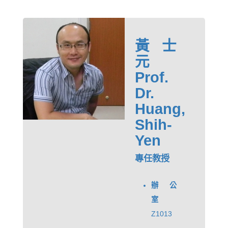
黃士
元
Prof.
Dr.
Huang,
Shih-
Yen
專任教授
辦公
室
Z1013