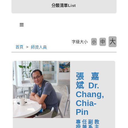
分類清單List
大
中
字級大小
小
首頁
師資人員
張嘉
斌 Dr.
Chang,
Chia-
Pin
專任副教
授兼系主