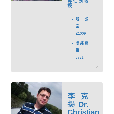
專任副教
授
辦公
室
Z1009
聯絡電
話
5721
李克
揚 Dr.
Christian