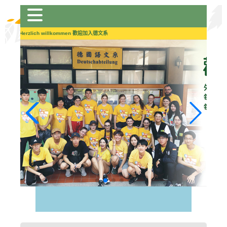
跳
到
主
Herzlich willkommen 歡迎加入德文系
要
內
容
區
塊