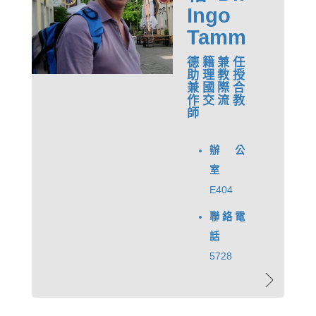
Ingo
Tamm
德籍兼任
助理教授
兼國際合
作交流教
師
辦公
室
E404
聯絡電
話
5728