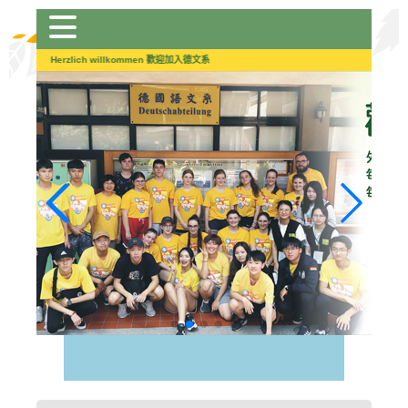
跳
到
主
Herzlich willkommen 歡迎加入德文系
要
內
容
區
塊