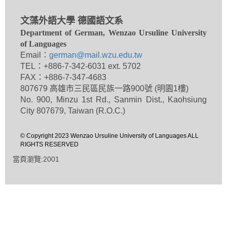
文藻外語大學 德國語文系
Department of German, Wenzao Ursuline University
of Languages
Email：
german@mail.wzu.edu.tw
TEL：+886-7-342-6031 ext. 5702
FAX：+886-7-347-4683
807679 高雄市三民區民族一路900號 (明園1樓)
No. 900, Minzu 1st Rd., Sanmin Dist., Kaohsiung
City 807679, Taiwan (R.O.C.)
© Copyright 2023 Wenzao Ursuline University of Languages ALL
RIGHTS RESERVED
當頁瀏覽:2001