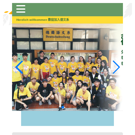
跳
到
主
Herzlich willkommen 歡迎加入德文系
要
內
容
區
塊