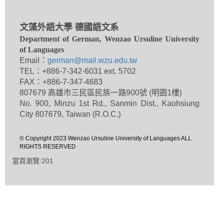
文藻外語大學 德國語文系
Department of German, Wenzao Ursuline University
of Languages
Email：
german@mail.wzu.edu.tw
TEL：+886-7-342-6031 ext. 5702
FAX：+886-7-347-4683
807679 高雄市三民區民族一路900號 (明園1樓)
No. 900, Minzu 1st Rd., Sanmin Dist., Kaohsiung
City 807679, Taiwan (R.O.C.)
© Copyright 2023 Wenzao Ursuline University of Languages ALL
RIGHTS RESERVED
當頁瀏覽:201