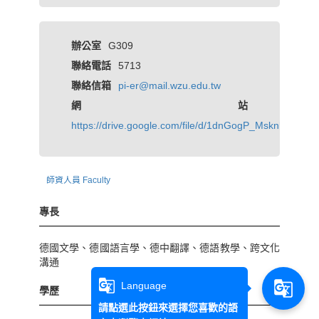
辦公室
G309
聯絡電話
5713
聯絡信箱
pi-er@mail.wzu.edu.tw
網站
https://drive.google.com/file/d/1dnGogP_Msknkv16r
師資人員 Faculty
專長
德國文學、德國語言學、德中翻譯、德語教學、跨文化
溝通
g_translate
g_translate
Language
學歷
請點選此按鈕來選擇您喜歡的語