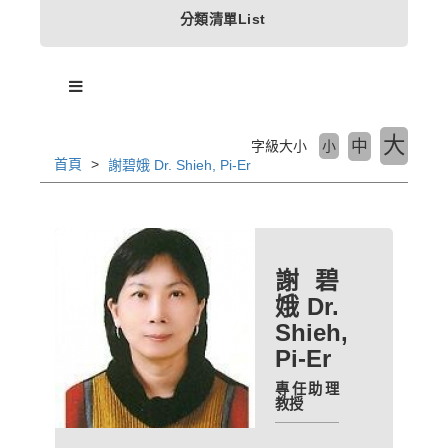
分類清單List
大
中
字級大小
小
首頁
謝碧娥 Dr. Shieh, Pi-Er
謝碧
娥 Dr.
Shieh,
Pi-Er
專任助理
教授