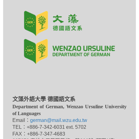
文藻外語大學 德國語文系
Department of German, Wenzao Ursuline University
of Languages
Email：
german@mail.wzu.edu.tw
TEL：+886-7-342-6031 ext. 5702
FAX：+886-7-347-4683