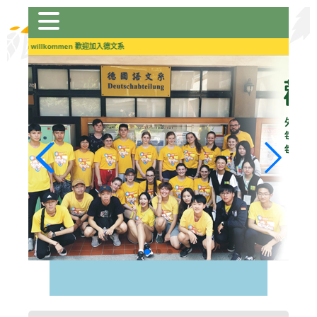
跳
到
主
Herzlich willkommen 歡迎加入德文系
要
內
容
區
塊