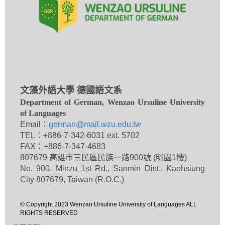
文藻外語大學 德國語文系
Department of German, Wenzao Ursuline University
of Languages
Email：
german@mail.wzu.edu.tw
TEL：+886-7-342-6031 ext. 5702
FAX：+886-7-347-4683
807679 高雄市三民區民族一路900號 (明園1樓)
No. 900, Minzu 1st Rd., Sanmin Dist., Kaohsiung
City 807679, Taiwan (R.O.C.)
© Copyright 2023 Wenzao Ursuline University of Languages ALL
RIGHTS RESERVED