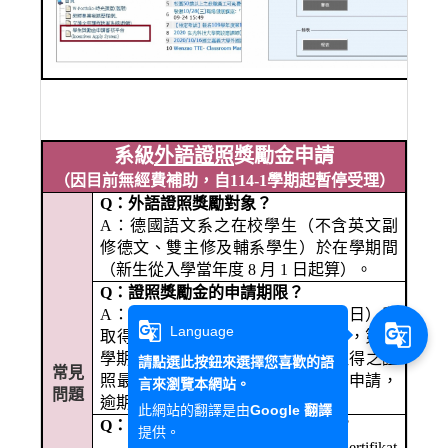
系級
外語證照
獎勵金申請
（因目前無經費補助，自114-1學期起暫停受理
）
Q
：外語證照獎勵對象？
A
：德國語文系之在校學生（不含英文副
修德文、雙主修及輔系學生）於在學期間
（新生從入學當年度 8 月 1 日起算）。
Q
：證照獎勵金的申請期限？
A
：第一學期（8 月 1 日至 1 月 31 日）所
g_translate
g_translate
Language
取得之證照最遲須於一月三十一日，第二
學期（2 月 1 日至 7 月 31 日）所取得之證
請點選此按鈕來選擇您喜歡的語
常見
照最遲須於七月三十日向本系提出申請，
言來瀏覽本網站。
問題
逾期不受理。
此網站的翻譯是由
Google 翻譯
Q
：哪些證照可以申請證照獎勵金？
提供。
歌德德語檢定考試Goethe Zertifikat