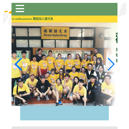
跳
到
主
Herzlich willkommen 歡迎加入德文系
要
內
容
區
塊