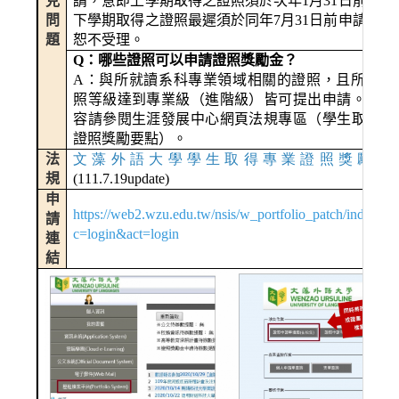
見
請，意即上學期取得之證照須於次年
1
月
31
日前提出
問
下學期取得之證照最遲須於同年
7
月
31
日前申請，逾
題
恕不受理。
Q
：哪些證照可以申請證照獎勵金？
A
：與所就讀系科專業領域相關的證照，且所考取
照等級達到專業級（進階級）皆可提出申請。詳細
容請參閱生涯發展中心網頁法規專區（學生取得專
證照獎勵要點）。
法
文藻外語大學學生取得專業證照獎勵要
規
(111.7.19update)
申
https://web2.wzu.edu.tw/nsis/w_portfolio_patch/index.ph
請
c=login&act=login
連
結