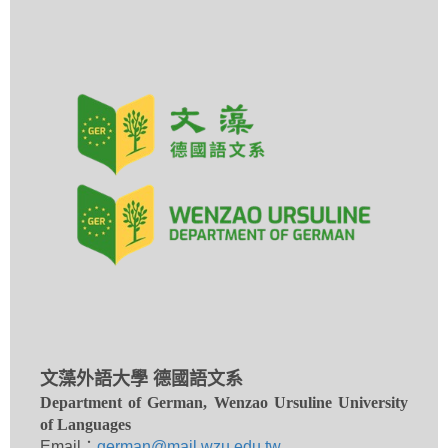
文藻外語大學 德國語文系
Department of German, Wenzao Ursuline University
of Languages
Email：
german@mail.wzu.edu.tw