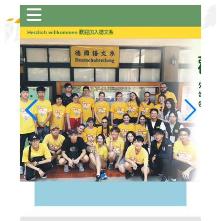
跳
到
主
Herzlich willkommen 歡迎加入德文系
要
內
容
區
塊