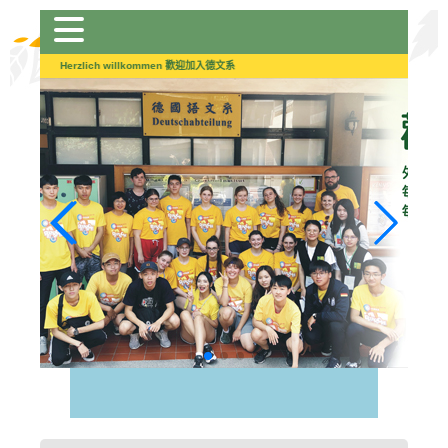
跳
到
主
Herzlich willkommen 歡迎加入德文系
要
內
容
區
塊