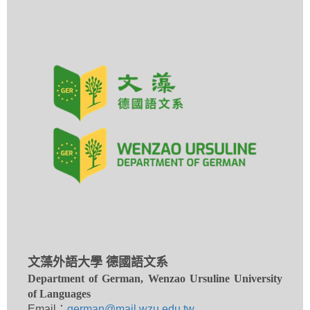
文藻外語大學 德國語文系
Department of German, Wenzao Ursuline University
of Languages
Email：
german@mail.wzu.edu.tw