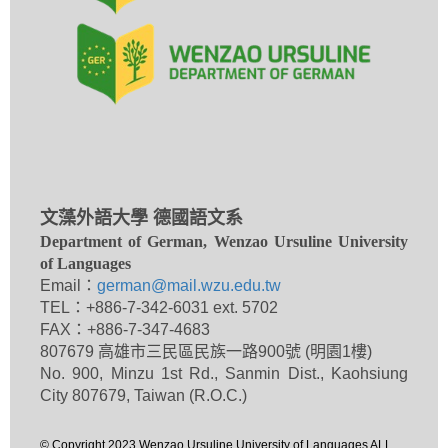
文藻外語大學 德國語文系
Department of German, Wenzao Ursuline University
of Languages
Email：
german@mail.wzu.edu.tw
TEL：+886-7-342-6031 ext. 5702
FAX：+886-7-347-4683
807679 高雄市三民區民族一路900號 (明園1樓)
No. 900, Minzu 1st Rd., Sanmin Dist., Kaohsiung
City 807679, Taiwan (R.O.C.)
© Copyright 2023 Wenzao Ursuline University of Languages ALL