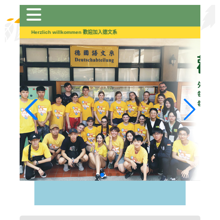
跳
到
主
Herzlich willkommen 歡迎加入德文系
要
內
容
區
塊