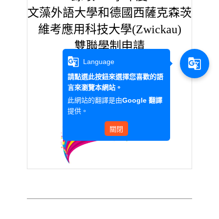
文藻外語大學和德國西薩克森茨
維考應用科技大學(Zwickau)
雙聯學制申請
g_translate
g_translate
Language
請點選此按鈕來選擇您喜歡的語
言來瀏覽本網站。
此網站的翻譯是由
Google 翻譯
提供。
關閉